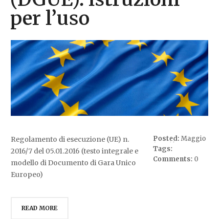
per l’uso
Posted:
Maggio
Regolamento di esecuzione (UE) n.
17, 2016
Tags:
2016/7 del 05.01.2016 (testo integrale e
approntamento
Comments:
0
documenti
,
modello di Documento di Gara Unico
dgue
,
Europeo)
Documento di
gara unico
Europeo
READ MORE