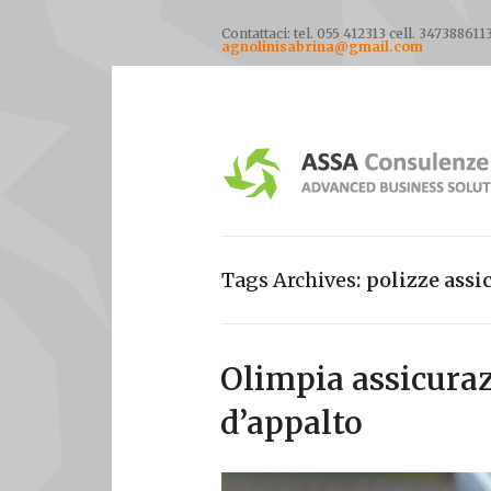
Contattaci: tel. 055 412313 cell. 347388611
agnolinisabrina@gmail.com
Tags Archives
polizze assi
Olimpia assicuraz
d’appalto