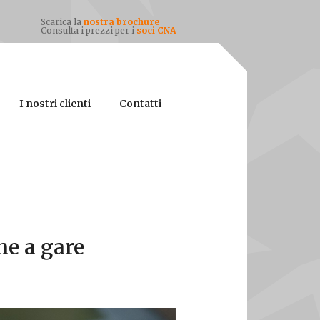
Scarica la
nostra brochure
Consulta i prezzi per i
soci CNA
I nostri clienti
Contatti
ne a gare