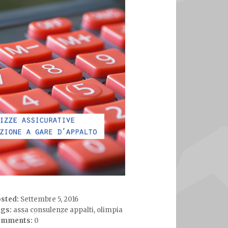
sted:
Settembre 5, 2016
gs:
assa consulenze appalti
,
olimpia
sicurazioni
,
partecipazione gare
omments:
0
appalto
,
partner
,
polizze assicurative