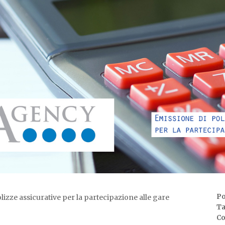
Po
olizze assicurative per la partecipazione alle gare
Ta
as
C
d'